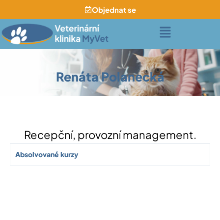
Přeskočit
Objednat se
na
Menu
obsah
Renáta Polanecká
Recepční, provozní management.
Absolvované kurzy