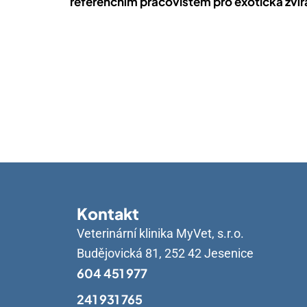
referenčním pracovištěm pro exotická zvířa
Kontakt
Veterinární klinika MyVet, s.r.o.
Budějovická 81, 252 42 Jesenice
604 451 977
241 931 765