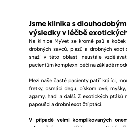
Jsme klinika s dlouhodobými
výsledky v léčbě exotických
Na klinice MyVet se kromě psů a koček
drobných savců, plazů a drobných exotic
snaží v této oblasti neustále vzděláv
pacientům komplexní péči na základě mod
Mezi naše časté pacienty patří králíci, mor
fretky, osmáci degu, pískomilové, myšky, 
agamy, hadi a další. Z exotických ptáků 
papoušci a drobní exotičtí ptáci.
V případě velmi komplikovaných onem