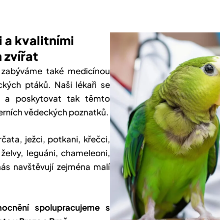
 a kvalitními
 zvířat
 zabýváme také medicínou
kých ptáků. Naši lékaři se
at a poskytovat tak těmto
erních vědeckých poznatků.
čata, ježci, potkani, křečci,
želvy, leguáni, chameleoni,
nás navštěvují zejména malí
ocnění spolupracujeme s