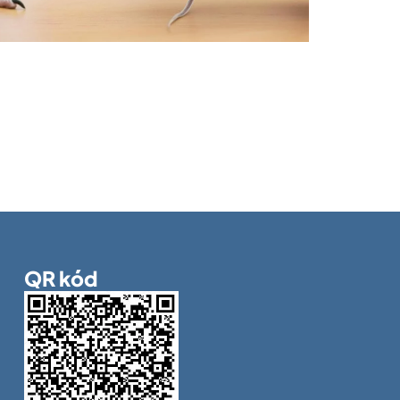
QR kód