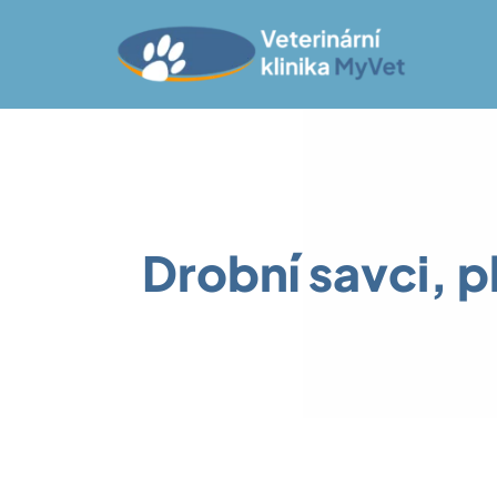
Přeskočit
na
obsah
Drobní savci, pl