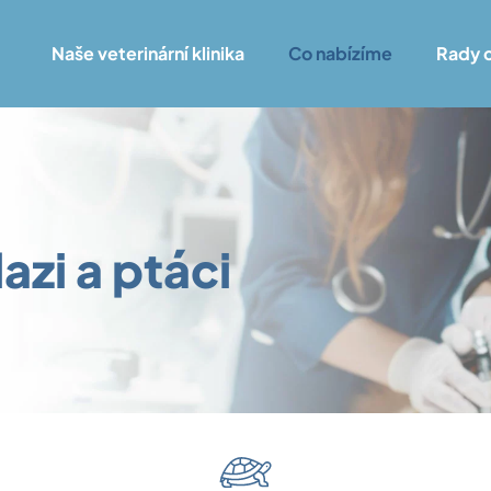
Naše veterinární klinika
Co nabízíme
Rady 
azi a ptáci